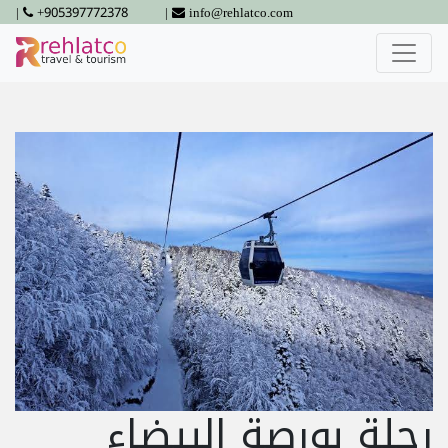
|
+905397772378
|
info@rehlatco.com
رحلة بورصة البيضاء