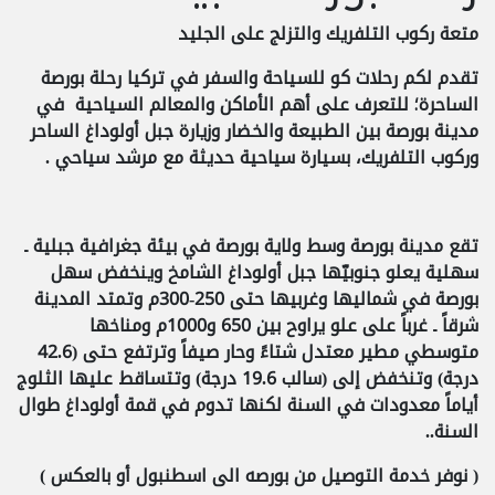
متعة
ركوب التلفريك
و
التزلج
على
الجليد
تقدم لكم رحلات كو للسياحة والسفر في تركيا رحلة بورصة
الساحرة؛ للتعرف على أهم الأماكن والمعالم السياحية في
مدينة بورصة بين الطبيعة والخضار وزيارة جبل أولوداغ الساحر
وركوب التلفريك، بسيارة سياحية حديثة مع مرشد سياحي .
تقع مدينة
بورصة
وسط ولاية بورصة في بيئة جغرافية جبلية ـ
سهلية يعلو جنوبيّها
جبل أولوداغ
الشامخ وينخفض سهل
بورصة في شماليها وغربيها حتى 250-300م وتمتد المدينة
شرقاً ـ غرباً على علو يراوح بين 650 و1000م ومناخها
متوسطي مطير معتدل شتاءً وحار صيفاً وترتفع حتى (42.6
درجة) وتنخفض إلى (سالب 19.6 درجة) وتتساقط عليها الثلوج
أياماً معدودات في السنة لكنها تدوم في قمة أولوداغ طوال
السنة.
.
( نوفر
خدمة التوصيل من بورصه الى اسطنبول
أو بالعكس )